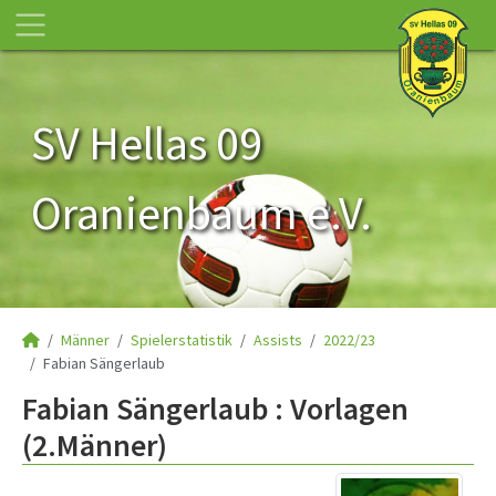
SV Hellas 09
Oranienbaum e.V.
Männer
Spielerstatistik
Assists
2022/23
Fabian Sängerlaub
Fabian Sängerlaub : Vorlagen
(2.Männer)