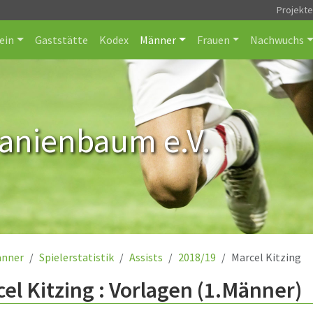
Projekt
ein
Gaststätte
Kodex
Männer
Frauen
Nachwuchs
ranienbaum e.V.
nner
Spielerstatistik
Assists
2018/19
Marcel Kitzing
el Kitzing : Vorlagen (1.Männer)