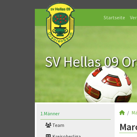
Startseite
Ver
SV Hellas 09 O
Mä
1.Männer
Marc
Team
Kreisoberliga