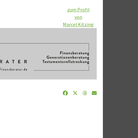
zum Profil
von
Marcel Kitzing