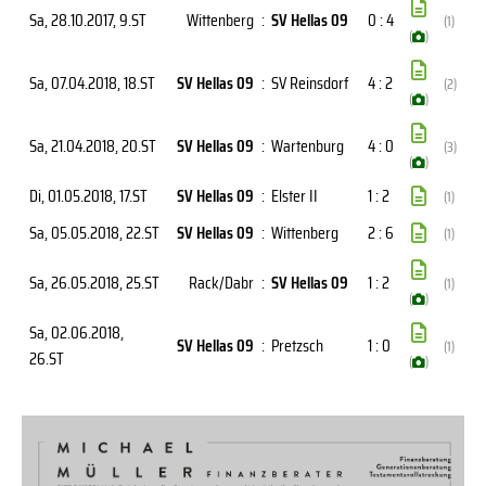
Sa, 28.10.2017
, 9.ST
Wittenberg
:
SV Hellas 09
0 : 4
(1)
(
)
Sa, 07.04.2018
, 18.ST
SV Hellas 09
:
SV Reinsdorf
4 : 2
(2)
(
)
Sa, 21.04.2018
, 20.ST
SV Hellas 09
:
Wartenburg
4 : 0
(3)
(
)
Di, 01.05.2018
, 17.ST
SV Hellas 09
:
Elster II
1 : 2
(1)
Sa, 05.05.2018
, 22.ST
SV Hellas 09
:
Wittenberg
2 : 6
(1)
Sa, 26.05.2018
, 25.ST
Rack/Dabr
:
SV Hellas 09
1 : 2
(1)
(
)
Sa, 02.06.2018
,
SV Hellas 09
:
Pretzsch
1 : 0
(1)
26.ST
(
)