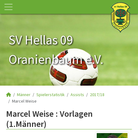
SV Hellas 09
Oranienbaum e.V.
Männer
Spielerstatistik
Assists
2017/18
Marcel Weise
Marcel Weise : Vorlagen
(1.Männer)