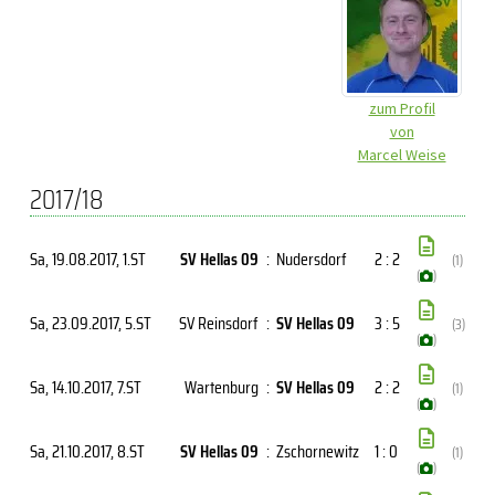
zum Profil
von
Marcel Weise
2017/18
Sa, 19.08.2017
, 1.ST
SV Hellas 09
:
Nudersdorf
2 : 2
(1)
(
)
Sa, 23.09.2017
, 5.ST
SV Reinsdorf
:
SV Hellas 09
3 : 5
(3)
(
)
Sa, 14.10.2017
, 7.ST
Wartenburg
:
SV Hellas 09
2 : 2
(1)
(
)
Sa, 21.10.2017
, 8.ST
SV Hellas 09
:
Zschornewitz
1 : 0
(1)
(
)