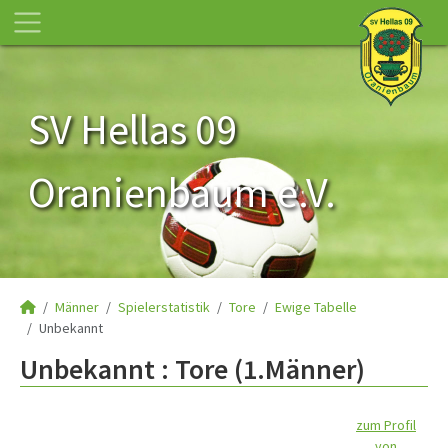
SV Hellas 09
Oranienbaum e.V.
Männer
Spielerstatistik
Tore
Ewige Tabelle
Unbekannt
Unbekannt : Tore (1.Männer)
zum Profil
von