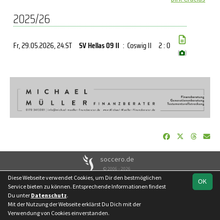
2025/26
Fr, 29.05.2026
, 24.ST
SV Hellas 09 II
:
Coswig II
2 : 0
(
)
soccero.de
© 2006 - 2026
Diese Webseite verwendet Cookies, um Dir den bestmöglichen
OK
Besucherstatistik
Kontakt
Impressum
Datenschutz
Service bieten zu können. Entsprechende Informationen findest
Du unter
Datenschutz
.
Facebook
Mit der Nutzung der Webseite erklärst Du Dich mit der
Verwendung von Cookies einverstanden.