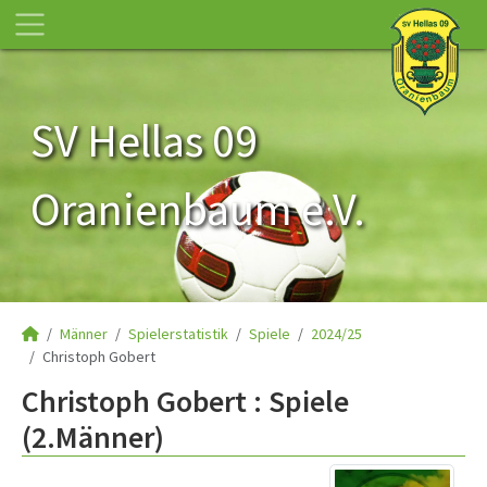
SV Hellas 09
Oranienbaum e.V.
Männer
Spielerstatistik
Spiele
2024/25
Christoph Gobert
Christoph Gobert : Spiele
(2.Männer)