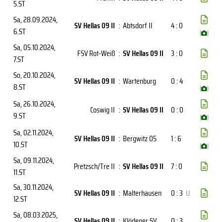
5.ST
Sa, 28.09.2024
,
SV Hellas 09 II
:
Abtsdorf II
4 : 0
6.ST
(
)
Sa, 05.10.2024
,
FSV Rot-Weiß
:
SV Hellas 09 II
3 : 0
7.ST
So, 20.10.2024
,
SV Hellas 09 II
:
Wartenburg
0 : 4
8.ST
(
)
Sa, 26.10.2024
,
Coswig II
:
SV Hellas 09 II
0 : 0
9.ST
(
)
Sa, 02.11.2024
,
SV Hellas 09 II
:
Bergwitz 05
1 : 6
10.ST
(
)
Sa, 09.11.2024
,
Pretzsch/Tre II
:
SV Hellas 09 II
7 : 0
11.ST
Sa, 30.11.2024
,
SV Hellas 09 II
:
Malterhausen
0 : 3
U
12.ST
Sa, 08.03.2025
,
SV Hellas 09 II
:
Klödener SV
0 : 3