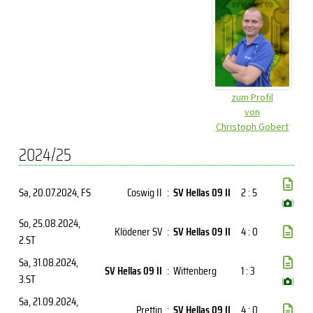
zum Profil
von
Christoph Gobert
2024/25
Sa, 20.07.2024
, FS
Coswig II
:
SV Hellas 09 II
2 : 5
(
)
So, 25.08.2024
,
Klödener SV
:
SV Hellas 09 II
4 : 0
2.ST
Sa, 31.08.2024
,
SV Hellas 09 II
:
Wittenberg
1 : 3
3.ST
(
)
Sa, 21.09.2024
,
Prettin
:
SV Hellas 09 II
4 : 0