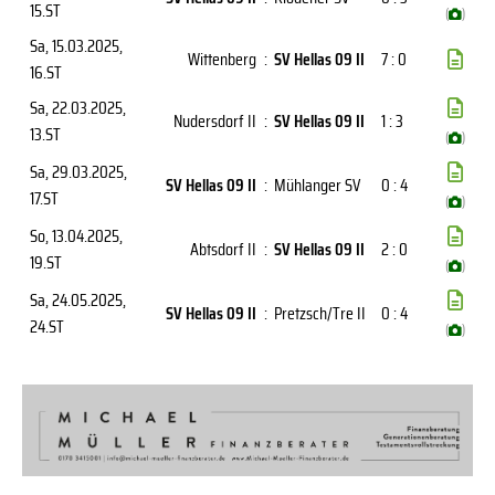
15.ST
(
)
Sa, 15.03.2025
,
Wittenberg
:
SV Hellas 09 II
7 : 0
16.ST
Sa, 22.03.2025
,
Nudersdorf II
:
SV Hellas 09 II
1 : 3
13.ST
(
)
Sa, 29.03.2025
,
SV Hellas 09 II
:
Mühlanger SV
0 : 4
17.ST
(
)
So, 13.04.2025
,
Abtsdorf II
:
SV Hellas 09 II
2 : 0
19.ST
(
)
Sa, 24.05.2025
,
SV Hellas 09 II
:
Pretzsch/Tre II
0 : 4
24.ST
(
)