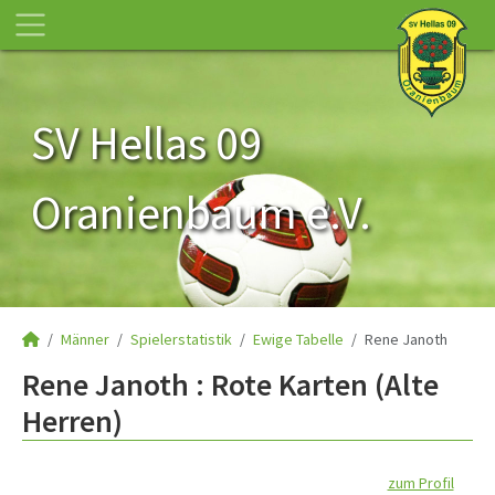
SV Hellas 09
Oranienbaum e.V.
Männer
Spielerstatistik
Ewige Tabelle
Rene Janoth
Rene Janoth : Rote Karten (Alte
Herren)
zum Profil