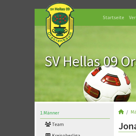
Startseite
Ver
SV Hellas 09 O
Mä
1.Männer
Jona
Team
Kreisoberliga