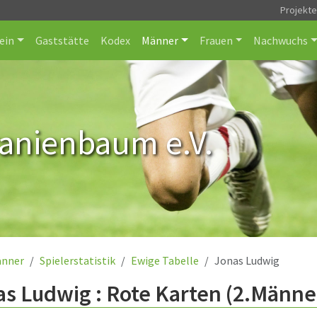
Projekt
ein
Gaststätte
Kodex
Männer
Frauen
Nachwuchs
ranienbaum e.V.
nner
Spielerstatistik
Ewige Tabelle
Jonas Ludwig
s Ludwig : Rote Karten (2.Männe