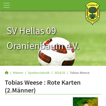
SV Hellas 09
Oranienbaum e.V.
Männer
Spielerstatistik
2024/25
Tobias Weese
Tobias Weese : Rote Karten
(2.Männer)