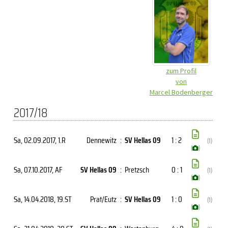
zum Profil
von
Marcel Bodenberger
2017/18
Sa, 02.09.2017
, 1.R
Dennewitz
:
SV Hellas 09
1 : 2
(1)
(
)
Sa, 07.10.2017
, AF
SV Hellas 09
:
Pretzsch
0 : 1
(1)
(
)
Sa, 14.04.2018
, 19.ST
Prat/Eutz
:
SV Hellas 09
1 : 0
(1)
(
)