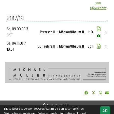
von
Unbekannt
2017/18
Sa, 09.09.2017
,
Pretzsch II
:
Möhlau/Obaum II
1 : 0
(1)
3.ST
(
)
Sa, 04.11.2017
,
SG Trebitz II
:
Möhlau/Obaum II
5 : 1
(1)
10.ST
soccero.de
Diese Webseite verwendet Cookies, um Dir den bestmöglichen
© 2006 - 2026
OK
Service bieten zu können. Entsprechende Informationen findest