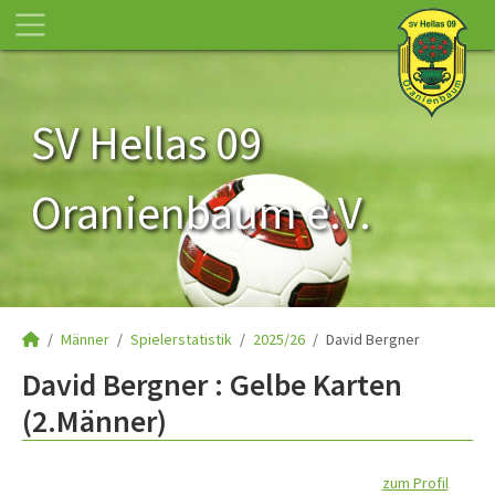
SV Hellas 09
Oranienbaum e.V.
Männer
Spielerstatistik
2025/26
David Bergner
David Bergner : Gelbe Karten
(2.Männer)
zum Profil