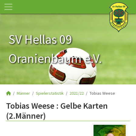
SV Hellas 09
Oranienbaum e.V.
Männer
Spielerstatistik
2021/22
Tobias Weese
Tobias Weese : Gelbe Karten
(2.Männer)