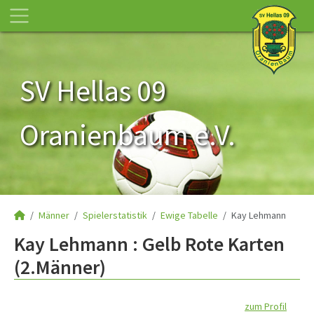
SV Hellas 09
Oranienbaum e.V.
Männer
Spielerstatistik
Ewige Tabelle
Kay Lehmann
Kay Lehmann : Gelb Rote Karten
(2.Männer)
zum Profil