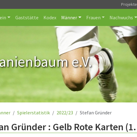
Projekt
ein
Gaststätte
Kodex
Männer
Frauen
Nachwuchs
ranienbaum e.V.
nner
Spielerstatistik
2022/23
Stefan Gründer
an Gründer : Gelb Rote Karten (1