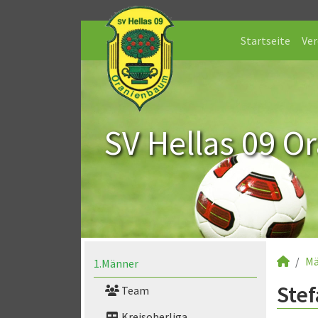
Startseite
Ver
SV Hellas 09 O
Mä
1.Männer
Stef
Team
Kreisoberliga