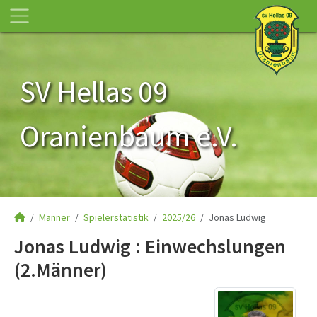
SV Hellas 09
Oranienbaum e.V.
Männer
Spielerstatistik
2025/26
Jonas Ludwig
Jonas Ludwig : Einwechslungen
(2.Männer)