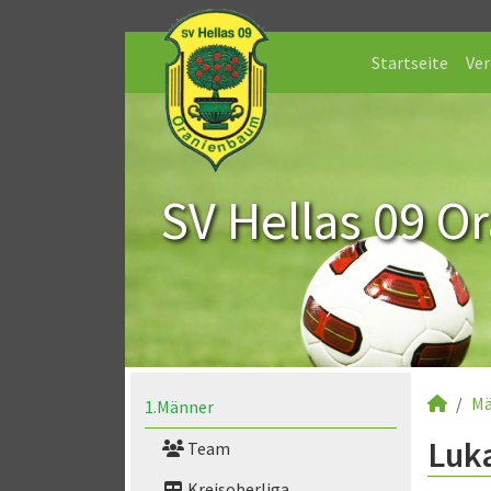
Startseite
Ver
SV Hellas 09 O
Mä
1.Männer
Luka
Team
Kreisoberliga