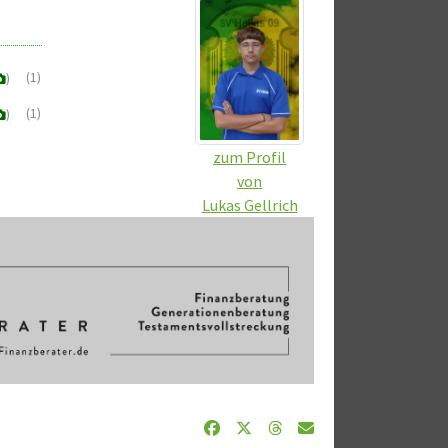
(1)
)
(1)
)
zum Profil
von
Lukas Gellrich