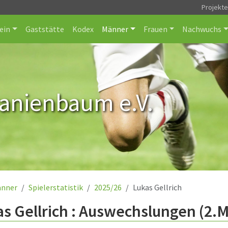
Projekt
ein
Gaststätte
Kodex
Männer
Frauen
Nachwuchs
ranienbaum e.V.
nner
Spielerstatistik
2025/26
Lukas Gellrich
s Gellrich : Auswechslungen (2.