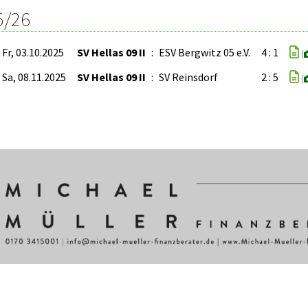
5/26
Fr, 03.10.2025
SV Hellas 09 II
:
ESV Bergwitz 05 e.V.
4 : 1
(
Sa, 08.11.2025
SV Hellas 09 II
:
SV Reinsdorf
2 : 5
(