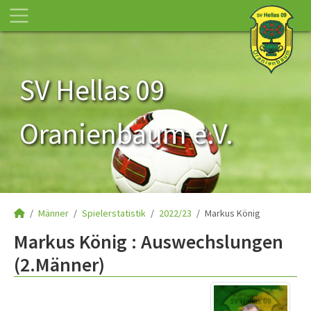
SV Hellas 09
Oranienbaum e.V.
Männer
Spielerstatistik
2022/23
Markus König
Markus König : Auswechslungen
(2.Männer)