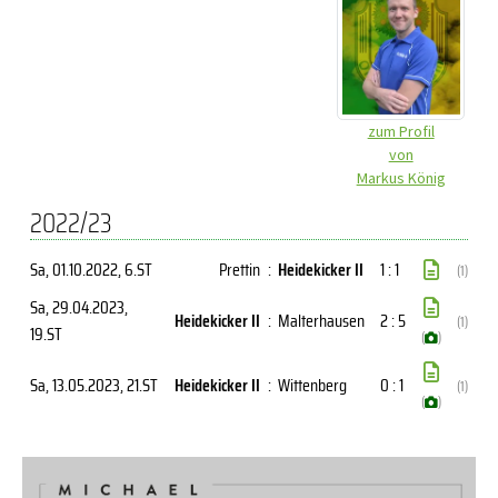
zum Profil
von
Markus König
2022/23
Sa, 01.10.2022
, 6.ST
Prettin
:
Heidekicker II
1 : 1
(1)
Sa, 29.04.2023
,
Heidekicker II
:
Malterhausen
2 : 5
(1)
19.ST
(
)
Sa, 13.05.2023
, 21.ST
Heidekicker II
:
Wittenberg
0 : 1
(1)
(
)