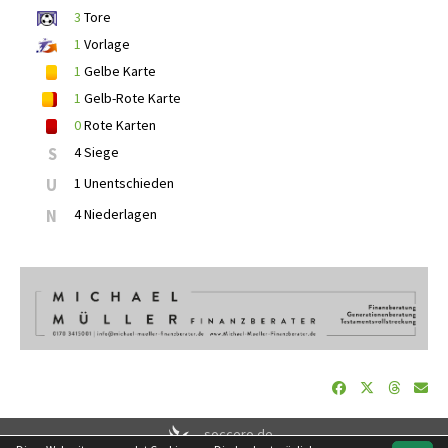
3
Tore
1
Vorlage
1
Gelbe Karte
1
Gelb-Rote Karte
0
Rote Karten
S
4 Siege
U
1 Unentschieden
N
4 Niederlagen
soccero.de