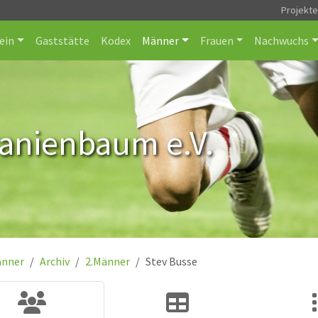
Projekt
ein
Gaststätte
Kodex
Männer
Frauen
Nachwuchs
ranienbaum e.V.
nner
Archiv
2.Männer
Stev Busse