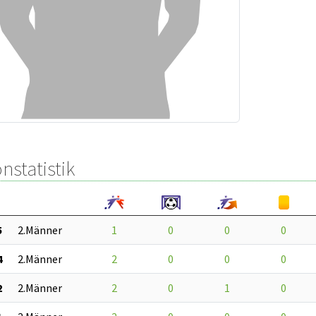
nstatistik
5
2.Männer
1
0
0
0
4
2.Männer
2
0
0
0
2
2.Männer
2
0
1
0