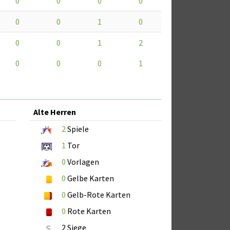
0
0
0
0
0
0
1
0
0
0
1
2
0
0
0
1
Alte Herren
2
Spiele
1
Tor
0
Vorlagen
0
Gelbe Karten
0
Gelb-Rote Karten
0
Rote Karten
S
2 Siege