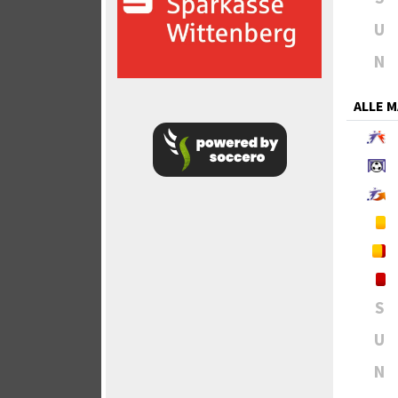
U
N
ALLE 
S
U
N