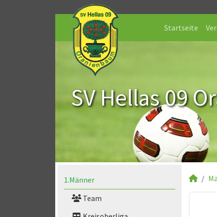
Startseite
Ver
SV Hellas 09 O
Mä
1.Männer
Team
Kreisoberliga