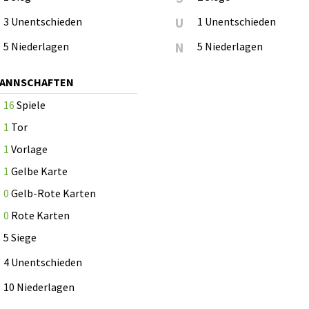
3 Unentschieden
U
1 Unentschieden
5 Niederlagen
N
5 Niederlagen
MANNSCHAFTEN
16
Spiele
1
Tor
1
Vorlage
1
Gelbe Karte
0
Gelb-Rote Karten
0
Rote Karten
5 Siege
4 Unentschieden
10 Niederlagen