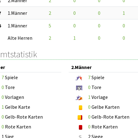
1
2.Männer
2
0
0
0
7
1.Männer
2
0
0
1
6
1.Männer
5
0
0
0
Alte Herren
2
1
0
0
mtstatistik
er
2.Männer
7
Spiele
7
Spiele
0
Tore
0
Tore
0
Vorlagen
1
Vorlage
1
Gelbe Karte
0
Gelbe Karten
0
Gelb-Rote Karten
0
Gelb-Rote Karten
0
Rote Karten
0
Rote Karten
1 Sieg
S
2 Siege