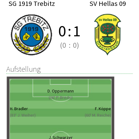
SG 1919 Trebitz
SV Hellas 09
0
:
1
(0
:
0)
Aufstellung
D. Oppermann
(66' P. Brede)
H. Bradler
F. Köppe
(83' J. Weiher)
(60' M. Reiche)
J. Schwarzer