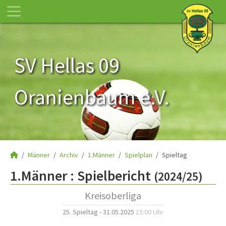
SV Hellas 09
Oranienbaum e.V.
Männer
Archiv
1.Männer
Spielplan
Spieltag
1.Männer :
Spielbericht
(2024/25)
Kreisoberliga
25. Spieltag - 31.05.2025
15:00 Uhr