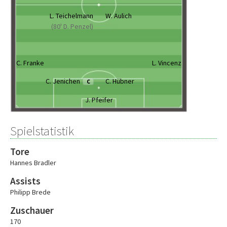
L. Teichelmann
W. Aulich
(80' D. Penzel)
C. Franke
L. Vincenz
C. Jenichen
C. Hübner
C
J. Pfeifer
Spielstatistik
Tore
Hannes Bradler
Assists
Philipp Brede
Zuschauer
170