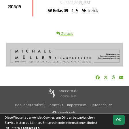
Sa, 22.12.2018
, 2.ST
2018/19
1 : 5
SV Hellas 09
SG Trebitz
Zurück
soccero.de
© 2006 - 2026
Besucherstatistik
Kontakt
Impressum
Datenschutz
Facebook
Diese Webseite verwendet Cookies, um Dir den bestmöglichen
OK
Service bieten zu können. Entsprechende Informationen findest
Du unter
Datenschutz
.