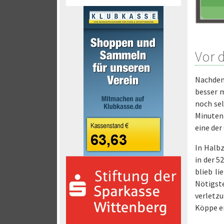
Vor 
Nachdem 
besser m
noch sel
Minuten 
eine der
In Halb
in der 5
blieb l
Nötigst
verletz
Köppe er