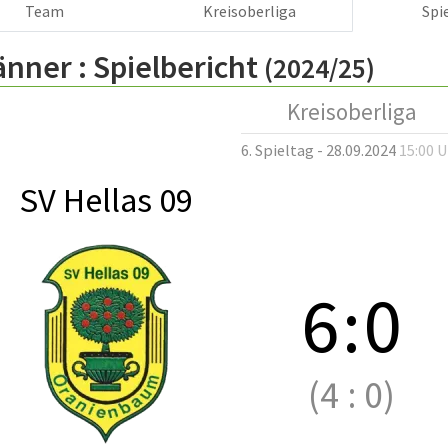
Team
Kreisoberliga
Spi
änner :
Spielbericht
(2024/25)
Kreisoberliga
6. Spieltag - 28.09.2024
15:00 
SV Hellas 09
6
:
0
(4
:
0)