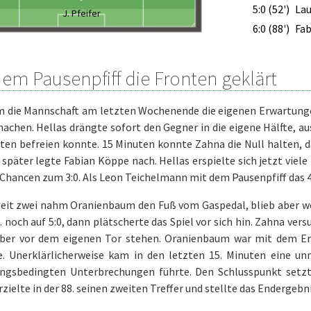
5:0 (52')
Lau
J. Pfeifer
6:0 (88')
Fa
dem Pausenpfiff die Fronten geklärt
die Mannschaft am letzten Wochenende die eigenen Erwartungen n
achen. Hellas drängte sofort den Gegner in die eigene Hälfte, au
ten befreien konnte. 15 Minuten konnte Zahna die Null halten, 
später legte Fabian Köppe nach. Hellas erspielte sich jetzt viele
 Chancen zum 3:0. Als Leon Teichelmann mit dem Pausenpfiff das 4
zeit zwei nahm Oranienbaum den Fuß vom Gaspedal, blieb aber w
2. noch auf 5:0, dann plätscherte das Spiel vor sich hin. Zahna v
ieber vor dem eigenen Tor stehen. Oranienbaum war mit dem Er
e. Unerklärlicherweise kam in den letzten 15. Minuten eine unn
ungsbedingten Unterbrechungen führte. Den Schlusspunkt setzte
zielte in der 88. seinen zweiten Treffer und stellte das Endergebni