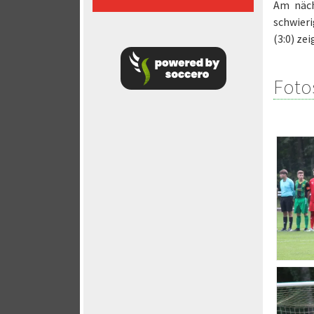
Am näch
schwieri
(3:0) ze
Foto