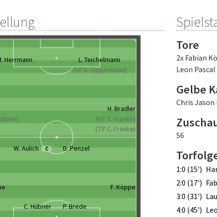
tellung
Spielsta
Tore
2x Fabian K
. Herrmann
L. Teichelmann
Leon Pascal
(54' D. Oppermann)
Gelbe K
Chris Jason
H. Bradler
Zultner)
(67' E. Franke)
Zuscha
(73' C. Franke)
56
W. Aulich
D. Penzel
C
Torfolg
1:0 (15')
Han
2:0 (17')
Fa
he
F. Köppe
3:0 (31')
Lau
C. Hübner
P. Brede
4:0 (45')
Leo