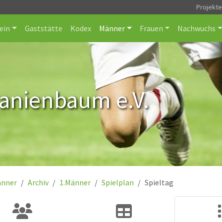
Projekt
ein
Gaststätte
Kodex
Männer
Frauen
Nachwuchs
ranienbaum e.V.
nner
Archiv
1.Männer
Spielplan
Spieltag