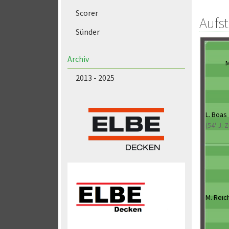
Scorer
Aufs
Sünder
Archiv
M
2013 - 2025
L. Boas
(54' J. 
M. Reic