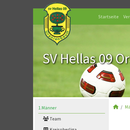
Startseite
Ver
SV Hellas 09 O
Mä
1.Männer
Team
Kreisoberliga