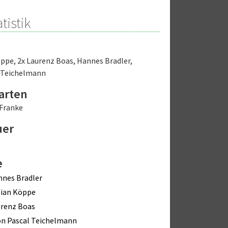
tistik
öppe
,
2x Laurenz Boas
,
Hannes Bradler
,
 Teichelmann
arten
 Franke
uer
e
nes Bradler
bian Köppe
renz Boas
n Pascal Teichelmann