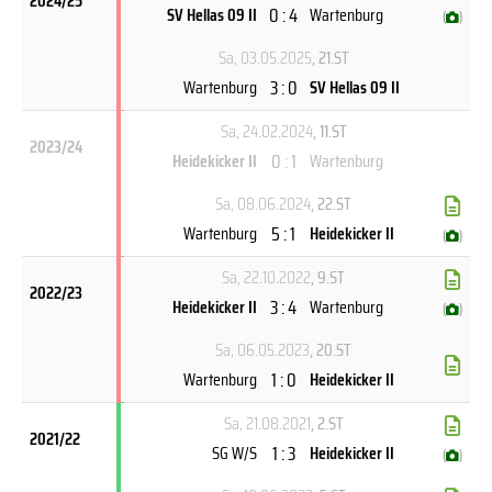
2024/25
0 : 4
SV Hellas 09 II
Wartenburg
(
)
Sa, 03.05.2025
, 21.ST
3 : 0
Wartenburg
SV Hellas 09 II
Sa, 24.02.2024
, 11.ST
2023/24
0 : 1
Heidekicker II
Wartenburg
Sa, 08.06.2024
, 22.ST
5 : 1
Wartenburg
Heidekicker II
(
)
Sa, 22.10.2022
, 9.ST
2022/23
3 : 4
Heidekicker II
Wartenburg
(
)
Sa, 06.05.2023
, 20.ST
1 : 0
Wartenburg
Heidekicker II
Sa, 21.08.2021
, 2.ST
2021/22
1 : 3
SG W/S
Heidekicker II
(
)