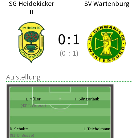
SG Heidekicker
SV Wartenburg
II
0
:
1
(0
:
1)
Aufstellung
L. Müller
F. Sängerlaub
(43' T. Weese)
D. Schulte
L. Teichelmann
(81' D. Busse)