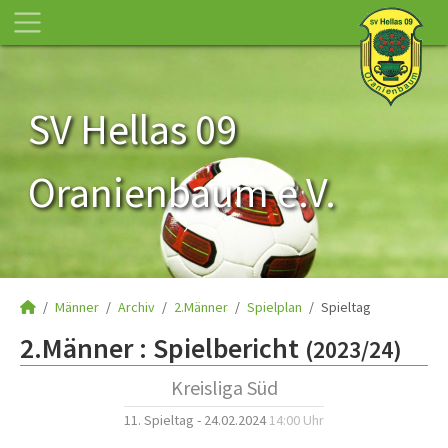
SV Hellas 09
Oranienbaum e.V.
Männer
Archiv
2.Männer
Spielplan
Spieltag
2.Männer :
Spielbericht
(2023/24)
Kreisliga Süd
11. Spieltag - 24.02.2024
14:00 Uhr