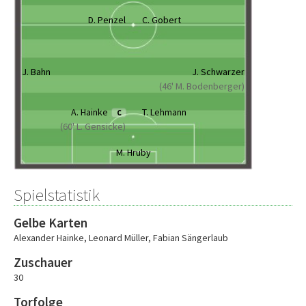
D. Penzel
C. Gobert
J. Bahn
J. Schwarzer
(46' M. Bodenberger)
A. Hainke
T. Lehmann
C
(60' L. Gensicke)
M. Hruby
Spielstatistik
Gelbe Karten
Alexander Hainke
,
Leonard Müller
,
Fabian Sängerlaub
Zuschauer
30
Torfolge