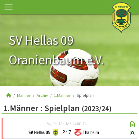
SV Hellas 09
Oranienbaum e.V.
Männer
Archiv
1.Männer
Spielplan
1.Männer :
Spielplan
(2023/24)
Sa, 15.07.2023
14:00
,
FS
2 : 7
SV Hellas 09
Thalheim
(
)