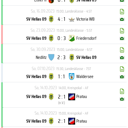
(
)
Sa, 16.09.2023
15:00
,
Landesklasse - 4.ST
4 : 1
SV Hellas 09
Victoria WB
(
)
Sa, 23.09.2023
15:00
,
Landesklasse - 5.ST
0 : 3
SV Hellas 09
Friedersdorf
(
)
Sa, 30.09.2023
15:00
,
Landesklasse - 6.ST
2 : 3
Nedlitz
SV Hellas 09
(
)
Sa, 07.10.2023
15:30
,
Landesklasse - 7.ST
1 : 1
SV Hellas 09
Waldersee
(
)
Sa, 14.10.2023
14:00
,
Kreispokal - AF
2 : 1
SV Hellas 09
Pratau
(
)
(
n.V.
)
Sa, 14.10.2023
15:00
,
Kreispokal - AF
2 : 1
SV Hellas 09
Pratau