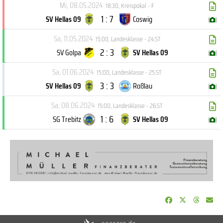
Mi, 08.05.2024
18:30
,
Kreispokal - F
1 : 7
SV Hellas 09
Coswig
(
)
Sa, 11.05.2024
15:00
,
Landesklasse - 24.ST
2 : 3
SV Golpa
SV Hellas 09
(
)
Sa, 01.06.2024
15:00
,
Landesklasse - 25.ST
3 : 3
SV Hellas 09
Roßlau
(
)
Sa, 08.06.2024
15:00
,
Landesklasse - 26.ST
1 : 6
SG Trebitz
SV Hellas 09
(
)