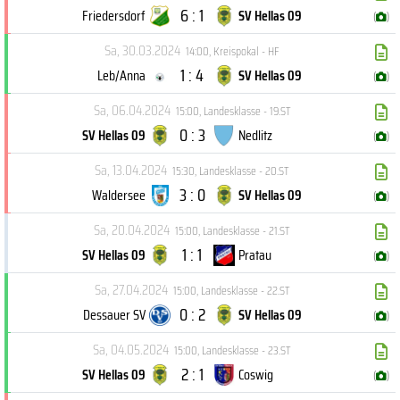
6 : 1
Friedersdorf
SV Hellas 09
(
)
Sa, 30.03.2024
14:00
,
Kreispokal - HF
1 : 4
Leb/Anna
SV Hellas 09
(
)
Sa, 06.04.2024
15:00
,
Landesklasse - 19.ST
0 : 3
SV Hellas 09
Nedlitz
(
)
Sa, 13.04.2024
15:30
,
Landesklasse - 20.ST
3 : 0
Waldersee
SV Hellas 09
(
)
Sa, 20.04.2024
15:00
,
Landesklasse - 21.ST
1 : 1
SV Hellas 09
Pratau
(
)
Sa, 27.04.2024
15:00
,
Landesklasse - 22.ST
0 : 2
Dessauer SV
SV Hellas 09
(
)
Sa, 04.05.2024
15:00
,
Landesklasse - 23.ST
2 : 1
SV Hellas 09
Coswig
(
)