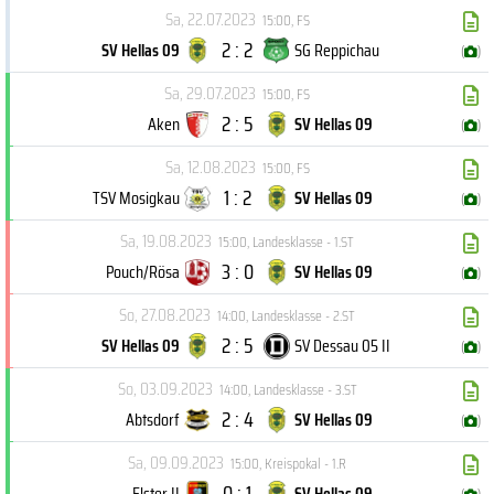
Sa, 22.07.2023
15:00
,
FS
2 : 2
SV Hellas 09
SG Reppichau
(
)
Sa, 29.07.2023
15:00
,
FS
2 : 5
Aken
SV Hellas 09
(
)
Sa, 12.08.2023
15:00
,
FS
1 : 2
TSV Mosigkau
SV Hellas 09
(
)
Sa, 19.08.2023
15:00
,
Landesklasse - 1.ST
3 : 0
Pouch/Rösa
SV Hellas 09
(
)
So, 27.08.2023
14:00
,
Landesklasse - 2.ST
2 : 5
SV Hellas 09
SV Dessau 05 II
(
)
So, 03.09.2023
14:00
,
Landesklasse - 3.ST
2 : 4
Abtsdorf
SV Hellas 09
(
)
Sa, 09.09.2023
15:00
,
Kreispokal - 1.R
0 : 1
Elster II
SV Hellas 09