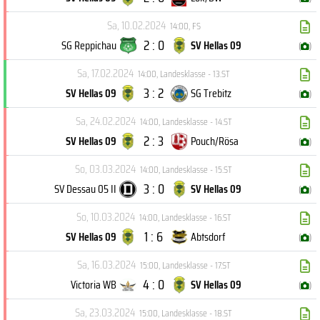
Sa, 10.02.2024
14:00
,
FS
2 : 0
SG Reppichau
SV Hellas 09
(
)
Sa, 17.02.2024
14:00
,
Landesklasse - 13.ST
3 : 2
SV Hellas 09
SG Trebitz
(
)
Sa, 24.02.2024
14:00
,
Landesklasse - 14.ST
2 : 3
SV Hellas 09
Pouch/Rösa
(
)
So, 03.03.2024
14:00
,
Landesklasse - 15.ST
3 : 0
SV Dessau 05 II
SV Hellas 09
(
)
So, 10.03.2024
14:00
,
Landesklasse - 16.ST
1 : 6
SV Hellas 09
Abtsdorf
(
)
Sa, 16.03.2024
15:00
,
Landesklasse - 17.ST
4 : 0
Victoria WB
SV Hellas 09
(
)
Sa, 23.03.2024
15:00
,
Landesklasse - 18.ST