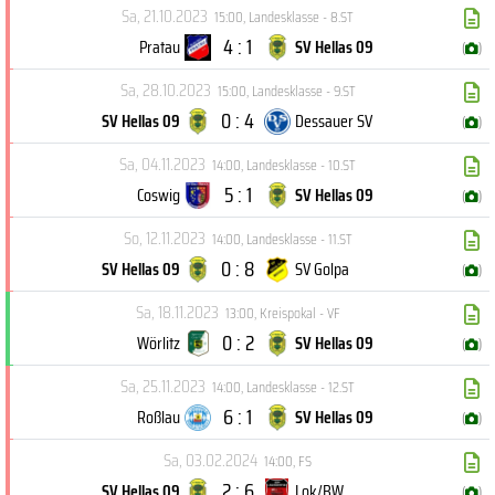
Sa, 21.10.2023
15:00
,
Landesklasse - 8.ST
4 : 1
Pratau
SV Hellas 09
(
)
Sa, 28.10.2023
15:00
,
Landesklasse - 9.ST
0 : 4
SV Hellas 09
Dessauer SV
(
)
Sa, 04.11.2023
14:00
,
Landesklasse - 10.ST
5 : 1
Coswig
SV Hellas 09
(
)
So, 12.11.2023
14:00
,
Landesklasse - 11.ST
0 : 8
SV Hellas 09
SV Golpa
(
)
Sa, 18.11.2023
13:00
,
Kreispokal - VF
0 : 2
Wörlitz
SV Hellas 09
(
)
Sa, 25.11.2023
14:00
,
Landesklasse - 12.ST
6 : 1
Roßlau
SV Hellas 09
(
)
Sa, 03.02.2024
14:00
,
FS
2 : 6
SV Hellas 09
Lok/BW
(
)