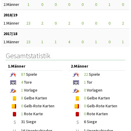
2.Männer
1
0
0
0
0
0
1
0
2018/19
1.Männer
23
2
0
2
0
0
0
2
2017/18
1.Männer
23
1
1
4
0
1
0
1
Gesamtstatistik
1.Männer
2.Männer
87
Spiele
22
Spiele
4
Tore
1
Tor
1
Vorlage
0
Vorlagen
8
Gelbe Karten
0
Gelbe Karten
0
Gelb-Rote Karten
0
Gelb-Rote Karten
1
Rote Karte
0
Rote Karten
S
31 Siege
S
6 Siege
16 Unentschieden
1 Unentschieden