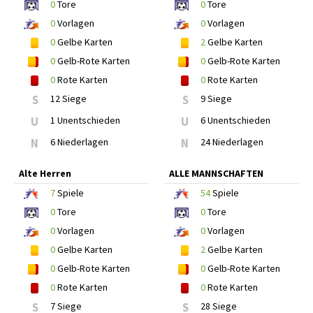
0
Tore
0
Tore
0
Vorlagen
0
Vorlagen
0
Gelbe Karten
2
Gelbe Karten
0
Gelb-Rote Karten
0
Gelb-Rote Karten
0
Rote Karten
0
Rote Karten
S
12 Siege
S
9 Siege
U
1 Unentschieden
U
6 Unentschieden
N
6 Niederlagen
N
24 Niederlagen
Alte Herren
ALLE MANNSCHAFTEN
7
Spiele
54
Spiele
0
Tore
0
Tore
0
Vorlagen
0
Vorlagen
0
Gelbe Karten
2
Gelbe Karten
0
Gelb-Rote Karten
0
Gelb-Rote Karten
0
Rote Karten
0
Rote Karten
S
7 Siege
S
28 Siege