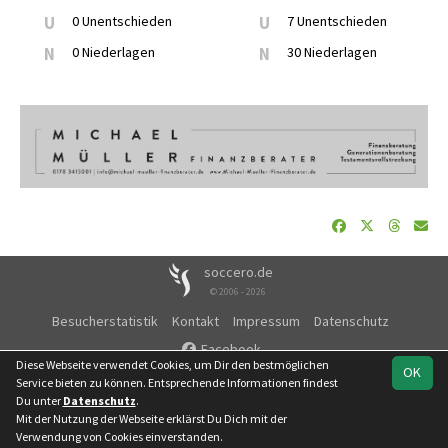
U
0 Unentschieden
U
7 Unentschieden
N
0 Niederlagen
N
30 Niederlagen
soccero.de
© 2006 - 2026
Besucherstatistik
Kontakt
Impressum
Datenschutz
Facebook
Diese Webseite verwendet Cookies, um Dir den bestmöglichen
OK
Service bieten zu können. Entsprechende Informationen findest
Du unter
Datenschutz
.
Mit der Nutzung der Webseite erklärst Du Dich mit der
Team
Kreisoberliga
Spielplan
Statistik
Verwendung von Cookies einverstanden.