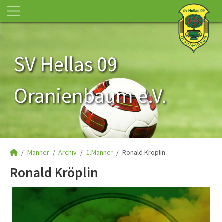
SV Hellas 09
Oranienbaum e.V.
Männer
Archiv
1.Männer
Ronald Kröplin
Ronald Kröplin