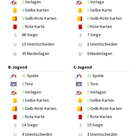
5
Vorlagen
1
Vorlage
4
Gelbe Karten
1
Gelbe Karte
0
Gelb-Rote Karten
0
Gelb-Rote Karten
1
Rote Karte
0
Rote Karten
S
66 Siege
S
7 Siege
U
15 Unentschieden
U
2 Unentschieden
N
35 Niederlagen
N
9 Niederlagen
B-Jugend
C-Jugend
31
Spiele
25
Spiele
9
Tore
5
Tore
7
Vorlagen
0
Vorlagen
4
Gelbe Karten
0
Gelbe Karten
0
Gelb-Rote Karten
0
Gelb-Rote Karten
1
Rote Karte
0
Rote Karten
S
14 Siege
S
19 Siege
U
4 Unentschieden
U
3 Unentschieden