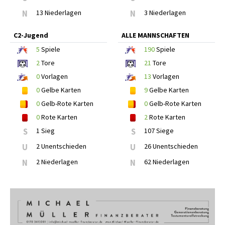
N
13 Niederlagen
N
3 Niederlagen
C2-Jugend
ALLE MANNSCHAFTEN
5
Spiele
190
Spiele
2
Tore
21
Tore
0
Vorlagen
13
Vorlagen
0
Gelbe Karten
9
Gelbe Karten
0
Gelb-Rote Karten
0
Gelb-Rote Karten
0
Rote Karten
2
Rote Karten
S
1 Sieg
S
107 Siege
U
2 Unentschieden
U
26 Unentschieden
N
2 Niederlagen
N
62 Niederlagen