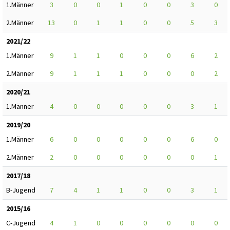
1.Männer
3
0
0
1
0
0
3
0
2.Männer
13
0
1
1
0
0
5
3
2021/22
1.Männer
9
1
1
0
0
0
6
2
2.Männer
9
1
1
1
0
0
0
2
2020/21
1.Männer
4
0
0
0
0
0
3
1
2019/20
1.Männer
6
0
0
0
0
0
6
0
2.Männer
2
0
0
0
0
0
0
1
2017/18
B-Jugend
7
4
1
1
0
0
3
1
2015/16
C-Jugend
4
1
0
0
0
0
0
0