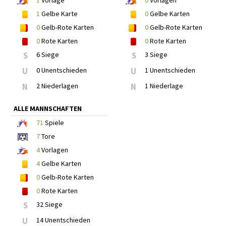
1
Vorlage
0
Vorlagen
1
Gelbe Karte
0
Gelbe Karten
0
Gelb-Rote Karten
0
Gelb-Rote Karten
0
Rote Karten
0
Rote Karten
S
6 Siege
S
3 Siege
U
0 Unentschieden
U
1 Unentschieden
N
2 Niederlagen
N
1 Niederlage
ALLE MANNSCHAFTEN
71
Spiele
7
Tore
4
Vorlagen
4
Gelbe Karten
0
Gelb-Rote Karten
0
Rote Karten
S
32 Siege
U
14 Unentschieden