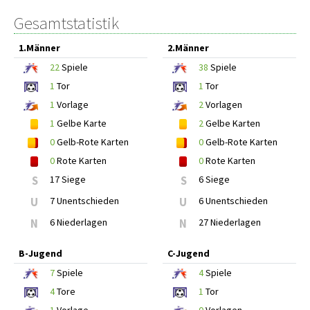
Gesamtstatistik
1.Männer
2.Männer
22
Spiele
38
Spiele
1
Tor
1
Tor
1
Vorlage
2
Vorlagen
1
Gelbe Karte
2
Gelbe Karten
0
Gelb-Rote Karten
0
Gelb-Rote Karten
0
Rote Karten
0
Rote Karten
S
17 Siege
S
6 Siege
U
7 Unentschieden
U
6 Unentschieden
N
6 Niederlagen
N
27 Niederlagen
B-Jugend
C-Jugend
7
Spiele
4
Spiele
4
Tore
1
Tor