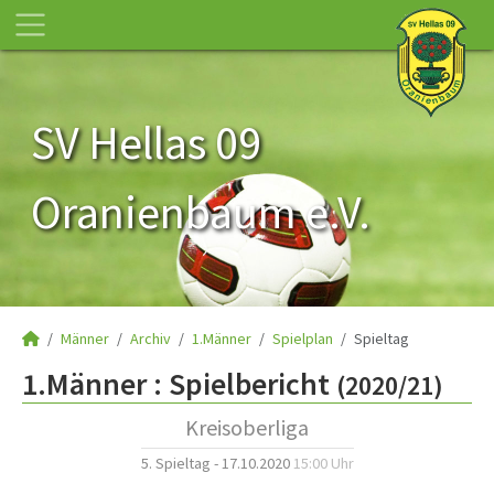
SV Hellas 09
Oranienbaum e.V.
Männer
Archiv
1.Männer
Spielplan
Spieltag
1.Männer :
Spielbericht
(2020/21)
Kreisoberliga
5. Spieltag - 17.10.2020
15:00 Uhr