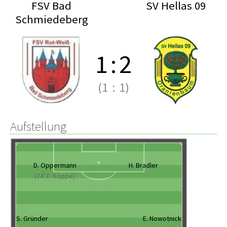
FSV Bad
SV Hellas 09
Schmiedeberg
1
:
2
(1
:
1)
Aufstellung
D. Oppermann
H. Bradler
(74' F. Köppe)
S. Gründer
E. Nowotnick