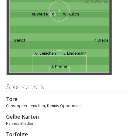
(51' J. Weiher)
M. Weise
W. Aulich
C
F. Wendt
P. Brede
C. Jenichen
J. Lindemann
J. Pfeifer
Spielstatistik
Tore
Christopher Jenichen
,
Dennis Oppermann
Gelbe Karten
Hannes Bradler
Torfolge