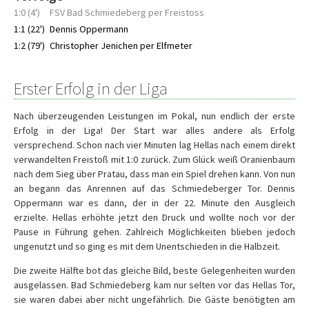
1:0 (4')
FSV Bad Schmiedeberg per Freistoss
1:1 (22')
Dennis Oppermann
1:2 (79')
Christopher Jenichen per Elfmeter
Erster Erfolg in der Liga
Nach überzeugenden Leistungen im Pokal, nun endlich der erste
Erfolg in der Liga! Der Start war alles andere als Erfolg
versprechend. Schon nach vier Minuten lag Hellas nach einem direkt
verwandelten Freistoß mit 1:0 zurück. Zum Glück weiß Oranienbaum
nach dem Sieg über Pratau, dass man ein Spiel drehen kann. Von nun
an begann das Anrennen auf das Schmiedeberger Tor. Dennis
Oppermann war es dann, der in der 22. Minute den Ausgleich
erzielte. Hellas erhöhte jetzt den Druck und wollte noch vor der
Pause in Führung gehen. Zahlreich Möglichkeiten blieben jedoch
ungenutzt und so ging es mit dem Unentschieden in die Halbzeit.
Die zweite Hälfte bot das gleiche Bild, beste Gelegenheiten wurden
ausgelassen. Bad Schmiedeberg kam nur selten vor das Hellas Tor,
sie waren dabei aber nicht ungefährlich. Die Gäste benötigten am