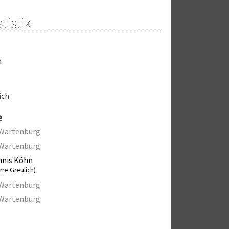
tistik
n
ich
e
 Wartenburg
 Wartenburg
nnis Köhn
rre Greulich)
 Wartenburg
 Wartenburg