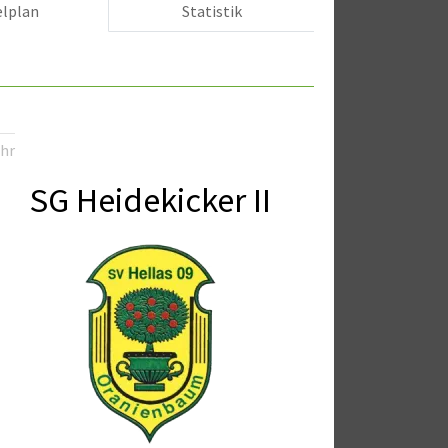
elplan
Statistik
Uhr
SG Heidekicker II