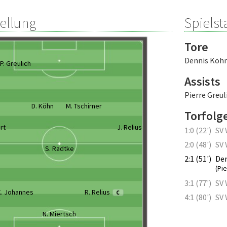
tellung
Spielsta
Tore
Dennis Köh
P. Greulich
Assists
Pierre Greul
D. Köhn
M. Tschirner
Torfolg
rt
J. Relius
1:0 (22')
SV
2:0 (48')
SV
S. Radtke
2:1 (51')
De
(Pie
3:1 (77')
SV
K. Johannes
R. Relius
C
4:1 (80')
SV
N. Miertsch