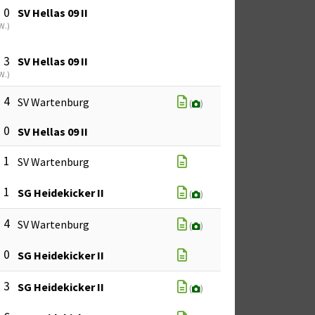
: 0
SV Hellas 09 II
W.
)
: 3
SV Hellas 09 II
W.
)
: 4
SV Wartenburg
(
)
: 0
SV Hellas 09 II
: 1
SV Wartenburg
: 1
SG Heidekicker II
(
)
: 4
SV Wartenburg
(
)
: 0
SG Heidekicker II
: 3
SG Heidekicker II
(
)