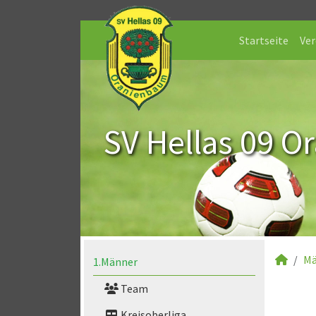
Startseite
Ver
SV Hellas 09 O
Mä
1.Männer
Team
Kreisoberliga