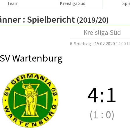
Team
Kreisliga Süd
Spi
änner :
Spielbericht
(2019/20)
Kreisliga Süd
6. Spieltag - 15.02.2020
14:00 
SV Wartenburg
4
:
1
(1
:
0)