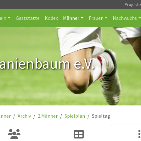
Projekt
ein
Gaststätte
Kodex
Männer
Frauen
Nachwuchs
ranienbaum e.V.
nner
Archiv
2.Männer
Spielplan
Spieltag