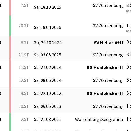
3 
6
7.ST
SV Wartenburg
Sa, 18.10.2025
(
a.
1 
20.ST
SV Wartenburg
Sa, 18.04.2026
(
a.
0 
5
8.ST
So, 20.10.2024
SV Hellas 09 II
3 
21.ST
Sa, 03.05.2025
SV Wartenburg
0 
4
11.ST
Sa, 24.02.2024
SG Heidekicker II
5 
22.ST
Sa, 08.06.2024
SV Wartenburg
3 
3
9.ST
Sa, 22.10.2022
SG Heidekicker II
1 
20.ST
Sa, 06.05.2023
SV Wartenburg
1 
2
2.ST
Sa, 21.08.2021
Wartenburg/Seegrehna