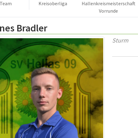
Team
Kreisoberliga
Hallenkreismeisterschaft
Vorrunde
nes Bradler
Sturm