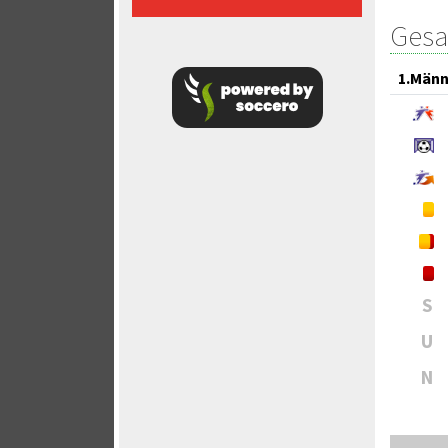
Gesa
1.Männ
S
U
N