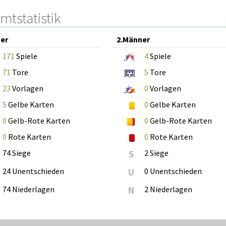
mtstatistik
er
2.Männer
171
Spiele
4
Spiele
71
Tore
5
Tore
23
Vorlagen
0
Vorlagen
5
Gelbe Karten
0
Gelbe Karten
0
Gelb-Rote Karten
0
Gelb-Rote Karten
0
Rote Karten
0
Rote Karten
74 Siege
S
2 Siege
24 Unentschieden
U
0 Unentschieden
74 Niederlagen
N
2 Niederlagen