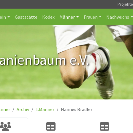
Projekt
ein
Gaststätte
Kodex
Männer
Frauen
Nachwuchs
ranienbaum e.V.
nner
Archiv
1.Männer
Hannes Bradler