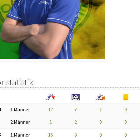
nstatistik
6
1.Männer
17
7
1
0
2.Männer
1
2
0
0
5
1.Männer
15
8
0
0