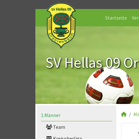
Startseite
Ver
SV Hellas 09 O
Mä
1.Männer
Team
Kreisoberliga