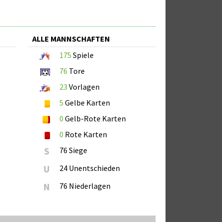
ALLE MANNSCHAFTEN
175
Spiele
76
Tore
23
Vorlagen
5
Gelbe Karten
0
Gelb-Rote Karten
0
Rote Karten
S
76 Siege
U
24 Unentschieden
N
76 Niederlagen