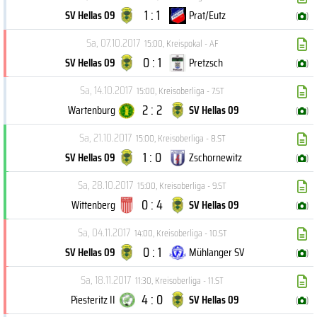
1 : 1
SV Hellas 09
Prat/Eutz
(
)
Sa, 07.10.2017
15:00
,
Kreispokal - AF
0 : 1
SV Hellas 09
Pretzsch
(
)
Sa, 14.10.2017
15:00
,
Kreisoberliga - 7.ST
2 : 2
Wartenburg
SV Hellas 09
(
)
Sa, 21.10.2017
15:00
,
Kreisoberliga - 8.ST
1 : 0
SV Hellas 09
Zschornewitz
(
)
Sa, 28.10.2017
15:00
,
Kreisoberliga - 9.ST
0 : 4
Wittenberg
SV Hellas 09
(
)
Sa, 04.11.2017
14:00
,
Kreisoberliga - 10.ST
0 : 1
SV Hellas 09
Mühlanger SV
(
)
Sa, 18.11.2017
11:30
,
Kreisoberliga - 11.ST
4 : 0
Piesteritz II
SV Hellas 09
(
)