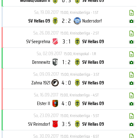
0 : 3
Möhlau/Obaum II
SV Hellas 09
Sa, 19.08.2017
15:00
,
Kreisoberliga - 1.ST
2 : 2
SV Hellas 09
Nudersdorf
(
)
Sa, 26.08.2017
15:00
,
Kreisoberliga - 2.ST
3 : 1
SV Seegrehna
SV Hellas 09
(
)
Sa, 02.09.2017
15:00
,
Kreispokal - 1.R
1 : 2
Dennewitz
SV Hellas 09
(
)
Sa, 09.09.2017
15:00
,
Kreisoberliga - 3.ST
4 : 0
Zahna 1921
SV Hellas 09
(
)
Sa, 16.09.2017
15:00
,
Kreisoberliga - 4.ST
4 : 0
Elster II
SV Hellas 09
(
)
Sa, 23.09.2017
15:00
,
Kreisoberliga - 5.ST
3 : 5
SV Reinsdorf
SV Hellas 09
(
)
Sa, 30.09.2017
15:00
,
Kreisoberliga - 6.ST