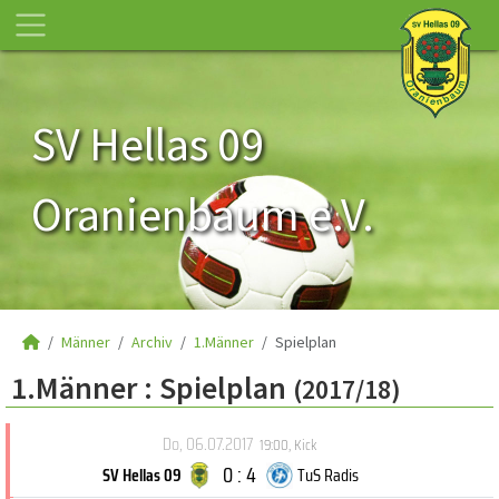
SV Hellas 09
Oranienbaum e.V.
Männer
Archiv
1.Männer
Spielplan
1.Männer :
Spielplan
(2017/18)
Do, 06.07.2017
19:00
,
Kick
0 : 4
SV Hellas 09
TuS Radis