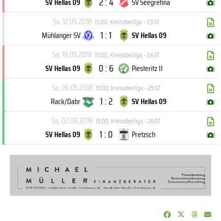
2 : 4
SV Hellas 09
SV Seegrehna
(
)
Sa, 12.05.2018
15:00
,
Kreisoberliga - 23.ST
1 : 1
Mühlanger SV
SV Hellas 09
(
)
Sa, 19.05.2018
15:00
,
Kreisoberliga - 24.ST
0 : 6
SV Hellas 09
Piesteritz II
(
)
Sa, 26.05.2018
15:00
,
Kreisoberliga - 25.ST
1 : 2
Rack/Dabr
SV Hellas 09
(
)
Sa, 02.06.2018
15:00
,
Kreisoberliga - 26.ST
1 : 0
SV Hellas 09
Pretzsch
(
)