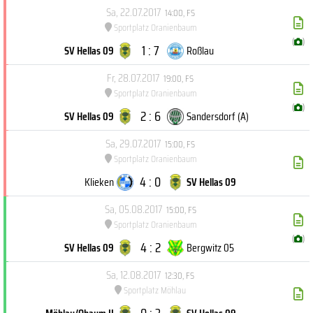
Sa, 22.07.2017
14:00
,
FS
Sportplatz Oranienbaum
(
)
1 : 7
SV Hellas 09
Roßlau
Fr, 28.07.2017
19:00
,
FS
Sportplatz Oranienbaum
(
)
2 : 6
SV Hellas 09
Sandersdorf (A)
Sa, 29.07.2017
15:00
,
FS
Sportplatz Oranienbaum
4 : 0
Klieken
SV Hellas 09
Sa, 05.08.2017
15:00
,
FS
Sportplatz Oranienbaum
(
)
4 : 2
SV Hellas 09
Bergwitz 05
Sa, 12.08.2017
12:30
,
FS
Sportplatz Möhlau