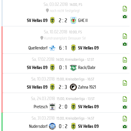
Sa, 03.02.2018
14:00
,
FS
noch nicht festgelegt
(
)
2 : 2
SV Hellas 09
GHC II
Sa, 10.02.2018
10:00
,
FS
Kunstrasenplatz Dessauer SV
(
)
6 : 1
Quellendorf
SV Hellas 09
Sa, 17.02.2018
14:00
,
Kreisoberliga - 12.ST
0 : 1
SV Hellas 09
Rack/Dabr
(
)
Sa, 10.03.2018
15:00
,
Kreisoberliga - 16.ST
2 : 3
SV Hellas 09
Zahna 1921
Sa, 24.03.2018
15:00
,
Kreisoberliga - 13.ST
2 : 0
Pretzsch
SV Hellas 09
(
)
Sa, 31.03.2018
15:00
,
Kreisoberliga - 14.ST
0 : 2
Nudersdorf
SV Hellas 09
(
)