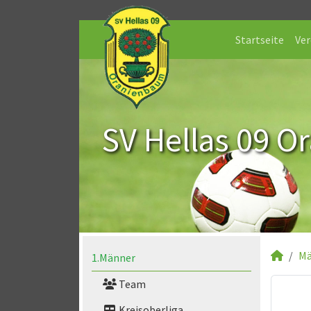
Startseite
Ver
SV Hellas 09 O
Mä
1.Männer
Team
Kreisoberliga