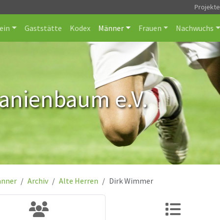
Projekt
ein
Gaststätte
Kodex
Männer
Frauen
Nachwuchs
ranienbaum e.V.
nner
Archiv
Alte Herren
Dirk Wimmer