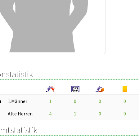
nstatistik
6
1.Männer
1
0
0
0
Alte Herren
4
1
0
0
mtstatistik