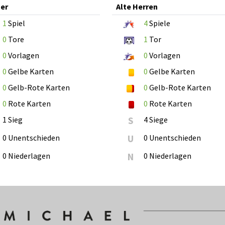
er
Alte Herren
1
Spiel
4
Spiele
0
Tore
1
Tor
0
Vorlagen
0
Vorlagen
0
Gelbe Karten
0
Gelbe Karten
0
Gelb-Rote Karten
0
Gelb-Rote Karten
0
Rote Karten
0
Rote Karten
1 Sieg
S
4 Siege
0 Unentschieden
U
0 Unentschieden
0 Niederlagen
N
0 Niederlagen