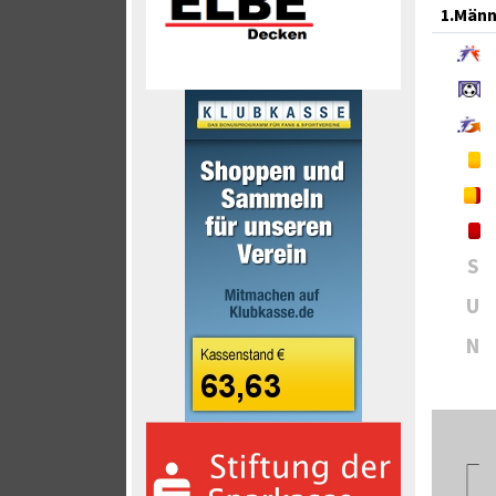
1.Männ
S
U
N