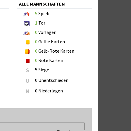
ALLE MANNSCHAFTEN
5
Spiele
1
Tor
0
Vorlagen
0
Gelbe Karten
0
Gelb-Rote Karten
0
Rote Karten
S
5 Siege
U
0 Unentschieden
N
0 Niederlagen