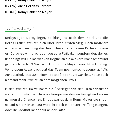
0:2 (26')
Anna Felicitas Sarholz
0:3 (61')
Romy Fabienne Meyer
Derbysieger
Derbysieger, Derbysieger, so klang es nach dem Spiel und die
Hellas Frauen freuten sich über ihren ersten Sieg. Hoch motiviert
und konzentriert ging das Team diese bedeutsame Partie an, denn
ein Derby gewinnt nicht der bessere Fußballer, sondern der, der es
unbedingt will. Hellas war von Beginn an die aktivere Mannschaft und
ging auch nach 13 Minuten, durch Romy Meyer, zurecht in Führung.
Von diesem Augenblick trat das Team noch entschlossener auf. Als
Anna Sarholz aus 30m einen Freistoß direkt verwandelt, hatte auch
niemand mehr Zweifel an dem möglichen Erfolg.
In der zweiten Hälfte nahm die Überlegenheit der Oranienbaumer
weiter zu. Hinten wurde alles kompromisslos verteidigt und vorne
nahmen die Chancen zu. Erneut war es dann Romy Meyer die in der
61. auf 0:3 erhöhte. Fast wäre ihr noch ein dritter Treffer gelungen,
doch ihr Kopfball landet nur an der Latte.