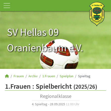
SV Hellas 09
Oranienbaum e.V.
Frauen
Archiv
1.Frauen
Spielplan
Spieltag
1.Frauen :
Spielbericht
(2025/26)
Regionalklasse
4. Spieltag - 28.09.2025
11:00 Uhr