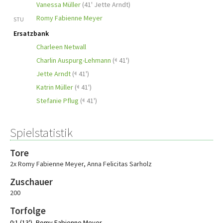
Vanessa Müller
(
41' Jette Arndt
)
Romy Fabienne Meyer
STU
Ersatzbank
Charleen Netwall
Charlin Auspurg-Lehmann
(
41')
Jette Arndt
(
41')
Katrin Müller
(
41')
Stefanie Pflug
(
41')
Spielstatistik
Tore
2x Romy Fabienne Meyer
,
Anna Felicitas Sarholz
Zuschauer
200
Torfolge
0:1 (13')
Romy Fabienne Meyer