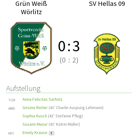
Grün Weiß
SV Hellas 09
Wörlitz
0
:
3
(0
:
2)
Aufstellung
Anna Felicitas Sarholz
TOR
Gesine Reiter
(
41' Charlin Auspurg-Lehmann
)
ABW
Sophia Kusch
(
41' Stefanie Pflug
)
Susann Masur
(
41' Katrin Müller
)
Emely Krause
MIT
C