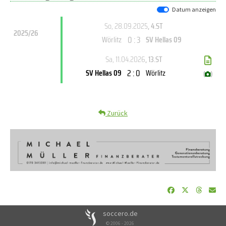
Datum anzeigen
So, 28.09.2025
, 4.ST
2025/26
0 : 3
Wörlitz
SV Hellas 09
Sa, 11.04.2026
, 13.ST
2 : 0
SV Hellas 09
Wörlitz
(
)
Zurück
soccero.de
© 2006 - 2026