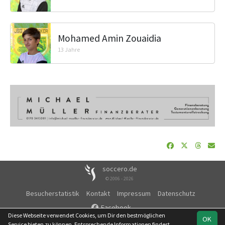
Mohamed Amin Zouaidia
13 Jahre
soccero.de
© 2006 - 2026
Besucherstatistik
Kontakt
Impressum
Datenschutz
Facebook
Diese Webseite verwendet Cookies, um Dir den bestmöglichen
OK
Service bieten zu können. Entsprechende Informationen findest