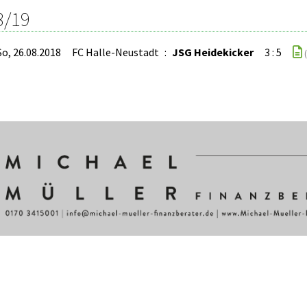
8/19
So, 26.08.2018
FC Halle-Neustadt
:
JSG Heidekicker
3 : 5
(