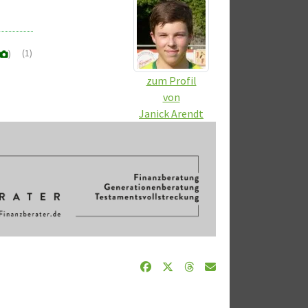
(1)
)
zum Profil
von
Janick Arendt