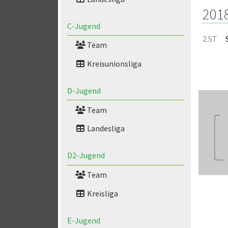
201
C-Jugend
2.ST
Team
Kreisunionsliga
D-Jugend
Team
Landesliga
D2-Jugend
Team
Kreisliga
E-Jugend