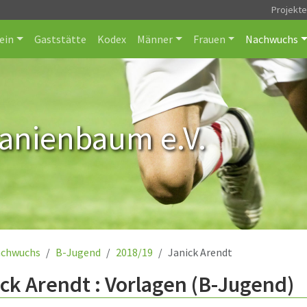
Projekt
ein
Gaststätte
Kodex
Männer
Frauen
Nachwuchs
ranienbaum e.V.
chwuchs
B-Jugend
2018/19
Janick Arendt
ck Arendt : Vorlagen (B-Jugend)