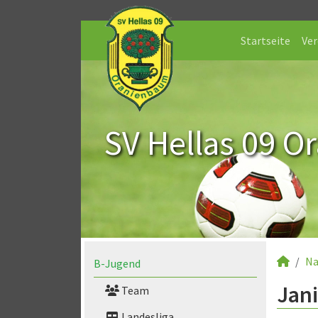
Startseite
Ver
SV Hellas 09 O
Na
B-Jugend
Jani
Team
Landesliga