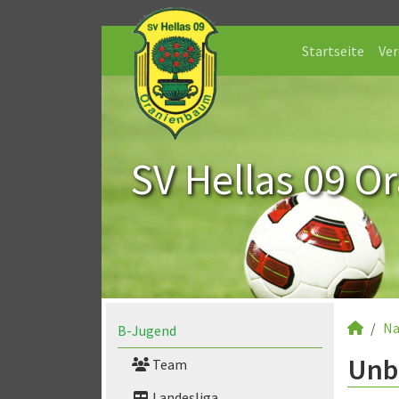
Startseite
Ver
SV Hellas 09 O
Na
B-Jugend
Unb
Team
Landesliga