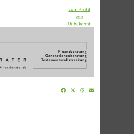
zum Profil
von
Unbekannt