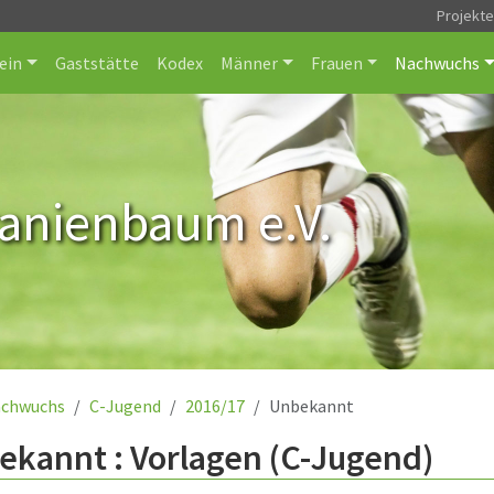
Projekt
ein
Gaststätte
Kodex
Männer
Frauen
Nachwuchs
ranienbaum e.V.
chwuchs
C-Jugend
2016/17
Unbekannt
ekannt : Vorlagen (C-Jugend)