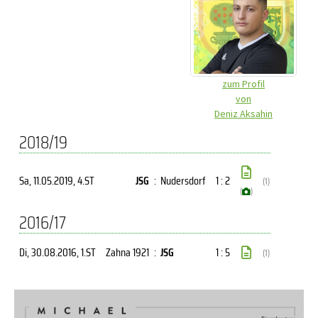
zum Profil
von
Deniz Aksahin
2018/19
Sa, 11.05.2019
, 4.ST
JSG
:
Nudersdorf
1 : 2
(1)
(
)
2016/17
Di, 30.08.2016
, 1.ST
Zahna 1921
:
JSG
1 : 5
(1)