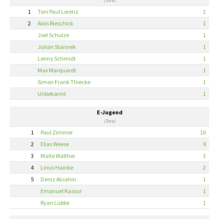
(Tore)
1
Toni Paul Lorenz
2
2
Alois Rieschick
1
Joel Schulze
1
Julian Stannek
1
Lenny Schmidt
1
Max Marquardt
1
Simon Frank Thiecke
1
Unbekannt
1
E-Jugend
(Tore)
1
Paul Zimmer
10
2
Elias Weese
9
3
Malte Walther
3
4
Linus Hainke
2
5
Deniz Aksahin
1
Emanuel Kassur
1
Ryan Lübbe
1