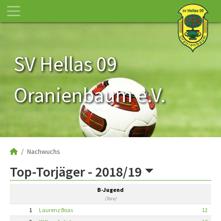
SV Hellas 09
Oranienbaum e.V.
Nachwuchs
Top-Torjäger -
2018/19
B-Jugend
(Tore)
1
Laurenz Boas
12