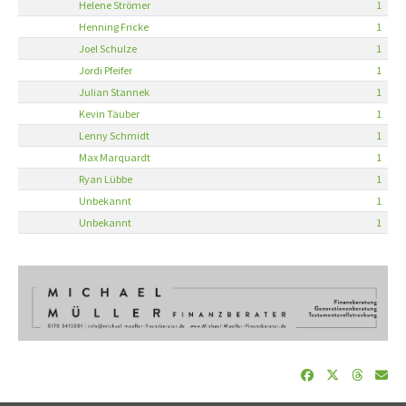
Helene Strömer
1
Henning Fricke
1
Joel Schulze
1
Jordi Pfeifer
1
Julian Stannek
1
Kevin Täuber
1
Lenny Schmidt
1
Max Marquardt
1
Ryan Lübbe
1
Unbekannt
1
Unbekannt
1