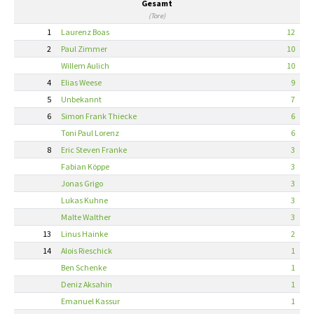
Gesamt
(Tore)
1
Laurenz Boas
12
2
Paul Zimmer
10
Willem Aulich
10
4
Elias Weese
9
5
Unbekannt
7
6
Simon Frank Thiecke
6
Toni Paul Lorenz
6
8
Eric Steven Franke
3
Fabian Köppe
3
Jonas Grigo
3
Lukas Kuhne
3
Malte Walther
3
13
Linus Hainke
2
14
Alois Rieschick
1
Ben Schenke
1
Deniz Aksahin
1
Emanuel Kassur
1