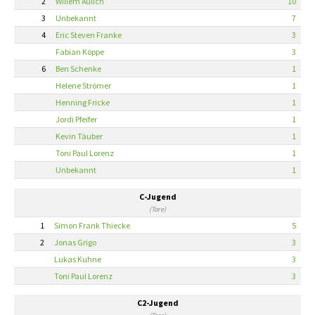
2
Willem Aulich
10
3
Unbekannt
7
4
Eric Steven Franke
3
Fabian Köppe
3
6
Ben Schenke
1
Helene Strömer
1
Henning Fricke
1
Jordi Pfeifer
1
Kevin Täuber
1
Toni Paul Lorenz
1
Unbekannt
1
C-Jugend
(Tore)
1
Simon Frank Thiecke
5
2
Jonas Grigo
3
Lukas Kuhne
3
Toni Paul Lorenz
3
C2-Jugend