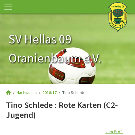
SV Hellas 09
Oranienbaum e.V.
Nachwuchs
2016/17
Tino Schlede
Tino Schlede : Rote Karten (C2-
Jugend)
zum Profil