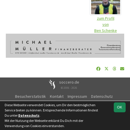
zum Profil
von
Ben Schenke
soccero.de
© 2006 - 2026
Besucherstatistik
Kontakt
Impressum
Datenschutz
Facebook
Diese Webseite verwendet Cookies, um Dir den bestmöglichen
OK
Service bieten zu können. Entsprechende Informationen findest
Du unter
Datenschutz
.
Mit der Nutzung der Webseite erklärst Du Dich mit der
Verwendung von Cookies einverstanden.