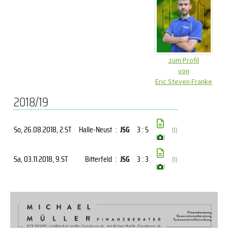
zum Profil
von
Eric Steven Franke
2018/19
So, 26.08.2018
, 2.ST
Halle-Neust
:
JSG
3 : 5
(1)
(
)
Sa, 03.11.2018
, 9.ST
Bitterfeld
:
JSG
3 : 3
(1)
(
)