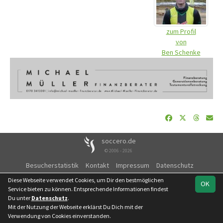
zum Profil
von
Ben Schenke
soccero.de
© 2006 - 2026
Besucherstatistik
Kontakt
Impressum
Datenschutz
Facebook
Diese Webseite verwendet Cookies, um Dir den bestmöglichen
OK
Service bieten zu können. Entsprechende Informationen findest
Du unter
Datenschutz
.
Mit der Nutzung der Webseite erklärst Du Dich mit der
Verwendung von Cookies einverstanden.