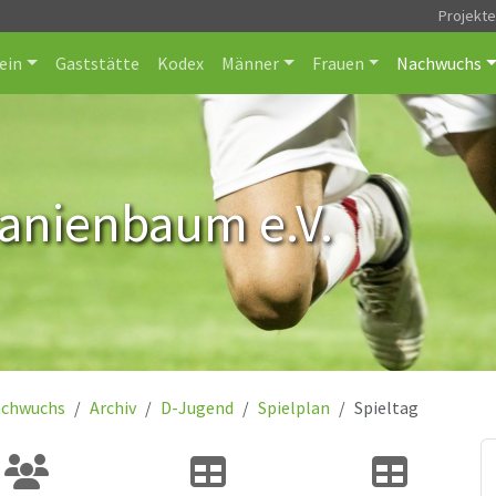
Projekt
ein
Gaststätte
Kodex
Männer
Frauen
Nachwuchs
ranienbaum e.V.
chwuchs
Archiv
D-Jugend
Spielplan
Spieltag