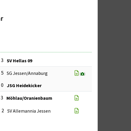
hr
 3
SV Hellas 09
 5
SG Jessen/Annaburg
(
)
 0
JSG Heidekicker
 3
Möhlau/Oranienbaum
: 2
SV Allemannia Jessen