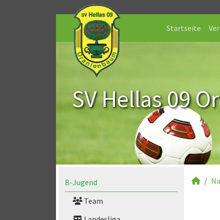
Startseite
Ver
SV Hellas 09 O
Na
B-Jugend
Team
Landesliga