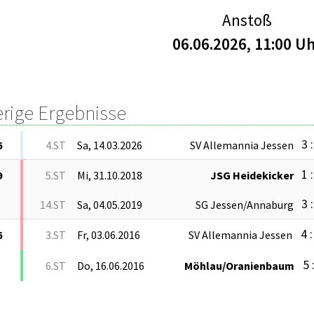
Anstoß
06.06.2026, 11:00 U
erige Ergebnisse
3 :
6
4.ST
Sa, 14.03.2026
SV Allemannia Jessen
1 :
9
5.ST
Mi, 31.10.2018
JSG Heidekicker
3 :
14.ST
Sa, 04.05.2019
SG Jessen/Annaburg
4 :
6
3.ST
Fr, 03.06.2016
SV Allemannia Jessen
5 
6.ST
Do, 16.06.2016
Möhlau/Oranienbaum