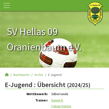
SV Hellas 09
Oranienbaum e.V.
Nachwuchs
Archiv
E-Jugend
E-Jugend :
Übersicht
(2024/25)
Wettbewerb:
Silberrunde
Trainer:
Daniel R.
Fabian Köppe