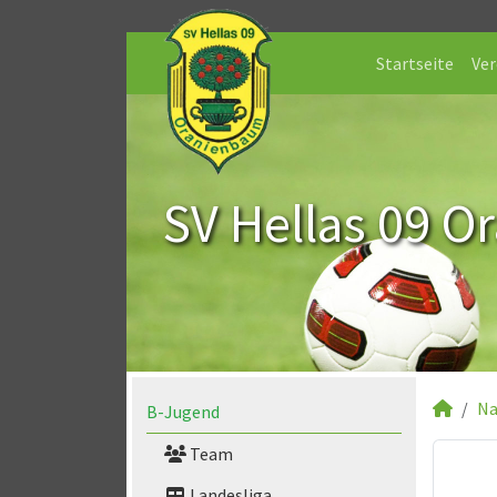
Startseite
Ver
SV Hellas 09 O
Na
B-Jugend
Team
Landesliga