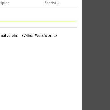
elplan
Statistik
matverein:
SV Grün Weiß Wörlitz