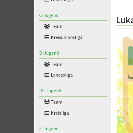
C-Jugend
Luk
Team
Kreisunionsliga
D-Jugend
Team
Landesliga
D2-Jugend
Team
Kreisliga
E-Jugend