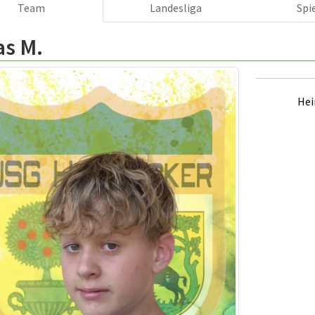
Team
Landesliga
Spi
as M.
Hei