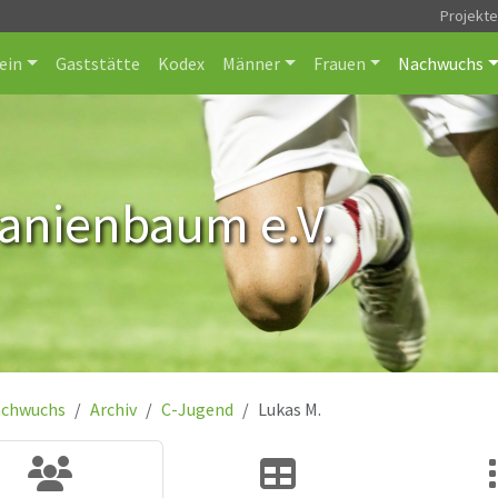
Projekt
ein
Gaststätte
Kodex
Männer
Frauen
Nachwuchs
ranienbaum e.V.
chwuchs
Archiv
C-Jugend
Lukas M.