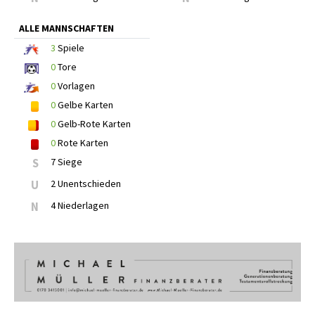
ALLE MANNSCHAFTEN
3
Spiele
0
Tore
0
Vorlagen
0
Gelbe Karten
0
Gelb-Rote Karten
0
Rote Karten
S
7 Siege
U
2 Unentschieden
N
4 Niederlagen