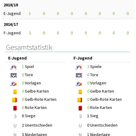
2018/19
E-Jugend
1
0
0
0
0
0
0
0
2016/17
F-Jugend
2
0
0
0
0
0
0
0
Gesamtstatistik
E-Jugend
F-Jugend
1
Spiel
2
Spiele
0
Tore
0
Tore
0
Vorlagen
0
Vorlagen
0
Gelbe Karten
0
Gelbe Karten
0
Gelb-Rote Karten
0
Gelb-Rote Karten
0
Rote Karten
0
Rote Karten
S
6 Siege
S
1 Sieg
U
2 Unentschieden
U
0 Unentschieden
N
3 Niederlagen
N
1 Niederlage