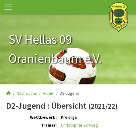
SV Hellas 09
Oranienbaum e.V.
Nachwuchs
Archiv
D2-Jugend
D2-Jugend :
Übersicht
(2021/22)
Wettbewerb:
Kreisliga
Trainer:
Christopher Zollweg