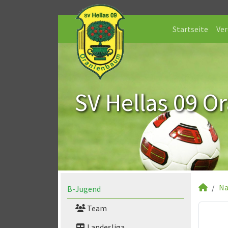
Startseite
Ver
SV Hellas 09 O
Na
B-Jugend
Team
Landesliga