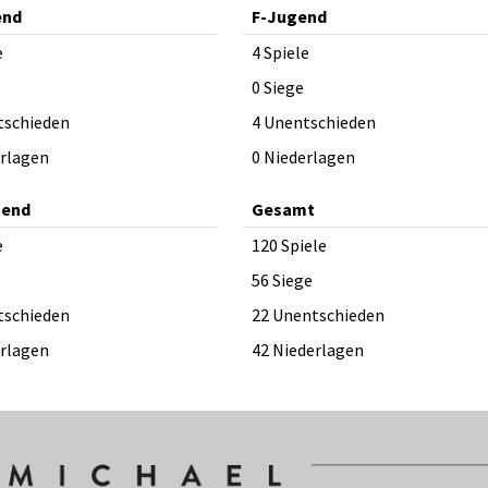
end
F-Jugend
e
4 Spiele
0 Siege
tschieden
4 Unentschieden
erlagen
0 Niederlagen
gend
Gesamt
e
120 Spiele
56 Siege
tschieden
22 Unentschieden
erlagen
42 Niederlagen