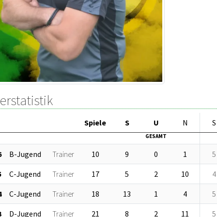
erstatistik
Sp
iele
S
U
N
S
GESAMT
6
B-Jugend
Trainer
10
9
0
1
5
5
C-Jugend
Trainer
17
5
2
10
4
4
C-Jugend
Trainer
18
13
1
4
5
3
D-Jugend
Trainer
21
8
2
11
5