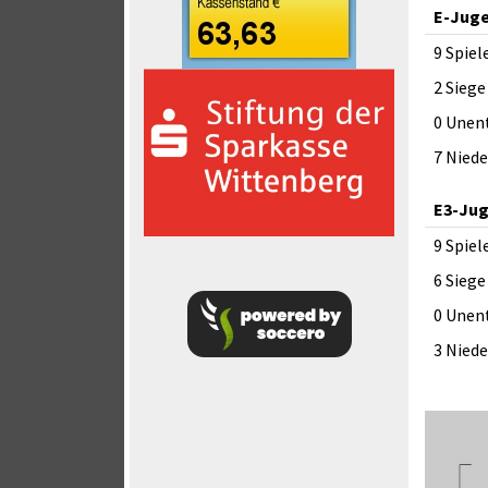
E-Jug
9 Spiel
2 Siege
0 Unen
7 Nied
E3-Ju
9 Spiel
6 Siege
0 Unen
3 Nied