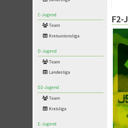
C-Jugend
F2-
Team
Kreisunionsliga
D-Jugend
Team
Landesliga
D2-Jugend
Team
Kreisliga
E-Jugend