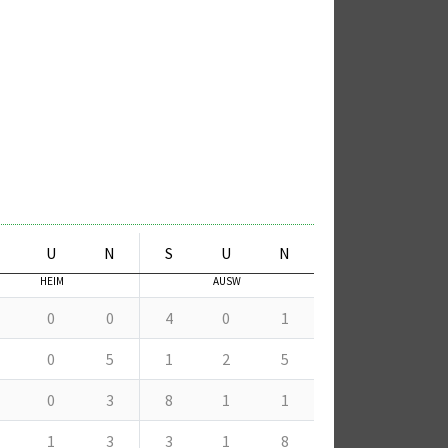
U
N
S
U
N
HEIM
AUSW
0
0
4
0
1
0
5
1
2
5
0
3
8
1
1
1
3
3
1
8