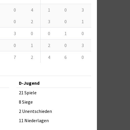
0
4
1
0
3
0
2
3
0
1
3
0
0
1
0
0
1
2
0
3
7
2
4
6
0
D-Jugend
21 Spiele
8 Siege
2 Unentschieden
11 Niederlagen