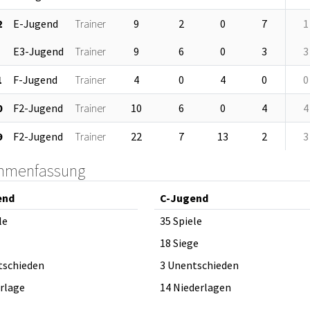
2
E-Jugend
Trainer
9
2
0
7
1
E3-Jugend
Trainer
9
6
0
3
3
1
F-Jugend
Trainer
4
0
4
0
0
0
F2-Jugend
Trainer
10
6
0
4
4
9
F2-Jugend
Trainer
22
7
13
2
3
mmenfassung
end
C-Jugend
le
35 Spiele
18 Siege
tschieden
3 Unentschieden
erlage
14 Niederlagen