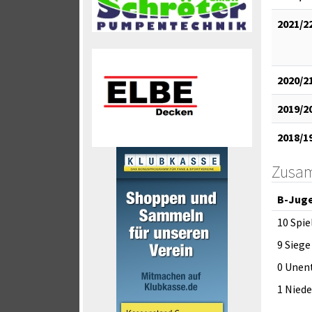
2021/2
2020/2
2019/2
2018/1
Zusa
B-Jug
10 Spie
9 Siege
0 Unen
1 Nied