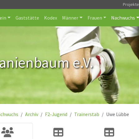
Projekt
ein
Gaststätte
Kodex
Männer
Frauen
Nachwuchs
ranienbaum e.V.
chwuchs
Archiv
F2-Jugend
Trainerstab
Uwe Lübbe