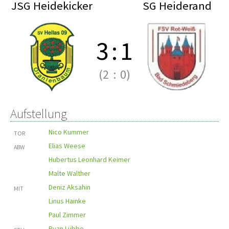
JSG Heidekicker
SG Heiderand
3
:
1
(2
:
0)
Aufstellung
Nico Kummer
TOR
Elias Weese
ABW
Hubertus Leonhard Keimer
Malte Walther
Deniz Aksahin
MIT
Linus Hainke
Paul Zimmer
Ryan Lübbe