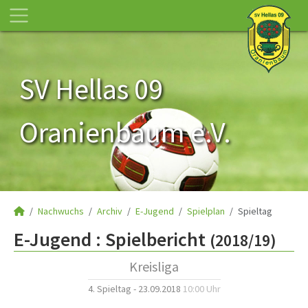
SV Hellas 09
Oranienbaum e.V.
Nachwuchs
Archiv
E-Jugend
Spielplan
Spieltag
E-Jugend :
Spielbericht
(2018/19)
Kreisliga
4. Spieltag - 23.09.2018
10:00 Uhr